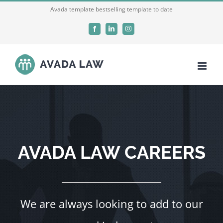
Skip
Avada template bestselling template to date
to
Facebook
LinkedIn
Instagram
content
AVADA LAW CAREERS
We are always looking to add to our