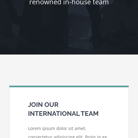
renowned in-house team
JOIN OUR
INTERNATIONAL TEAM
Lorem ipsum dolor sit amet,
consectetur adipiscing elit. Proin in ex